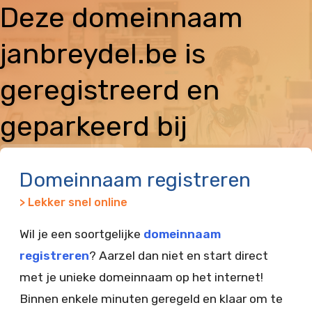
Deze domeinnaam
janbreydel.be is
geregistreerd en
geparkeerd bij
Vimexx
Domeinnaam registreren
> Lekker snel online
Wil je een soortgelijke
domeinnaam
registreren
? Aarzel dan niet en start direct
met je unieke domeinnaam op het internet!
Binnen enkele minuten geregeld en klaar om te