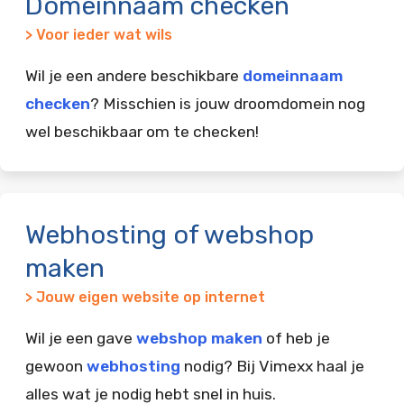
Domeinnaam checken
> Voor ieder wat wils
Wil je een andere beschikbare
domeinnaam
checken
? Misschien is jouw droomdomein nog
wel beschikbaar om te checken!
Webhosting of webshop
maken
> Jouw eigen website op internet
Wil je een gave
webshop maken
of heb je
gewoon
webhosting
nodig? Bij Vimexx haal je
alles wat je nodig hebt snel in huis.