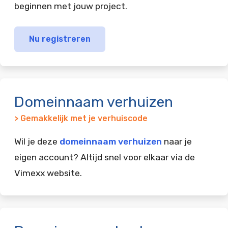
beginnen met jouw project.
Nu registreren
Domeinnaam verhuizen
> Gemakkelijk met je verhuiscode
Wil je deze
domeinnaam verhuizen
naar je
eigen account? Altijd snel voor elkaar via de
Vimexx website.